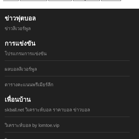
ข่าวฟุตบอล
ข่าวลิเวอร์พูล
การแข่งขัน
โปรแกรมการแข่งขัน
ผลบอลลิเวอร์พูล
ตารางคะแนนพรีเมียร์ลีก
เพื่อนบ้าน
skball.net วิเคราะห์บอล ราคาบอล ข่าวบอล
วิเคราะห์บอล by lomtoe.vip