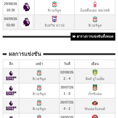
29/08/26
18:30
ลิเวอร์พูล
น็อตติ้งแฮม ฟอเรสต์
04/09/26
02:00
อิปสวิช ทาวน์
ลิเวอร์พูล
ตารางการแข่งขันทั้งหมด
ผลการแข่งขัน
ลีก
เหย้า
วันที่
เยือน
02/08/26
2 - 4
ลิเวอร์พูล
ลีดส์ ยูไนเต็ด
30/07/26
1 - 0
ลิเวอร์พูล
เร็กซ์แฮม
26/07/26
4 - 2
ลิเวอร์พูล
ซันเดอร์แลนด์
24/05/26