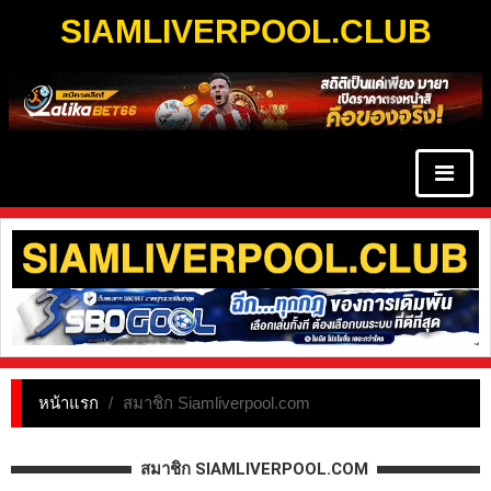
SIAMLIVERPOOL.CLUB
หน้าแรก
/
สมาชิก Siamliverpool.com
สมาชิก SIAMLIVERPOOL.COM