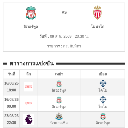
VS
ลิเวอร์พูล
โมนาโก
วันที่ :
09 ส.ค. 2569 20:30 น.
รายการ :
กระชับมิตร
ตารางการแข่งขัน
วันที่
ลีก
เหย้า
เยือน
16/08/26
18:00
ลิเวอร์พูล
โคโม
16/08/26
00:00
ลิเวอร์พูล
โคโม
23/08/26
22:30
นิวคาสเซิล
ลิเวอร์พูล