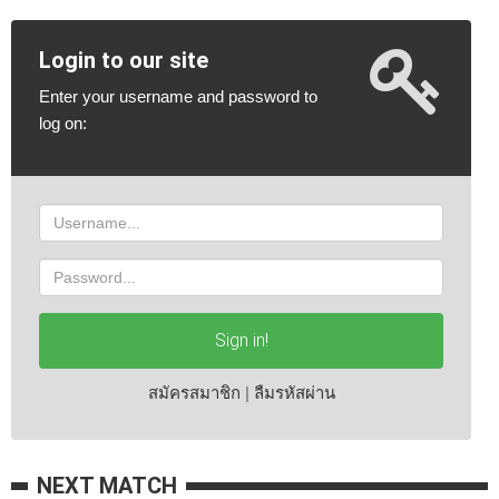
Login to our site
Enter your username and password to
log on:
Username
Password
Sign in!
สมัครสมาชิก
|
ลืมรหัสผ่าน
NEXT MATCH