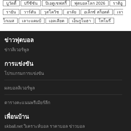
บูวัดดี้
ปรีซีซัน
ปิเอตูเชฟสกี้
ฟุตบอลโลก 2026
ราติอู
รายัน
วาร์ตัน
วุสโควิช
อาลัย
อเล็กซ์ สก็อตต์
เจา
โกเมส
เลาะแคมป์
เอลเลียต
เอ็นกูโมฮา
โทโมรี่
ข่าวฟุตบอล
ข่าวลิเวอร์พูล
การแข่งขัน
โปรแกรมการแข่งขัน
ผลบอลลิเวอร์พูล
ตารางคะแนนพรีเมียร์ลีก
เพื่อนบ้าน
skball.net วิเคราะห์บอล ราคาบอล ข่าวบอล