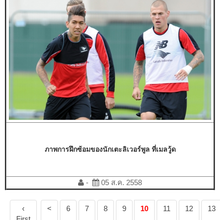
ภาพการฝึกซ้อมของนักเตะลิเวอร์พูล ที่เมลวู้ด
-
05 ส.ค. 2558
‹
<
6
7
8
9
10
11
12
13
First